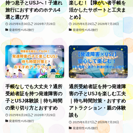
持つ息子とUSJへ！子連れ
楽しむ！【障がい者手帳を
旅行におすすめのホテル4
活かしたサポートと工夫ま
選と選び方
とめ】
2025年6月30日
2026年7月28日
2025年6月29日
2026年7月28日
発達特性×USJ旅行
発達特性×USJ旅行
手帳なしでも大丈夫？通所
通所受給者証を持つ発達障
受給者証を持つ発達障害の
害の子とUSJを楽しむ工夫
子とUSJ体験談｜待ち時間
｜待ち時間対策・おすすめ
の乗り切り方とおすすめ
アトラクション・親の体験
談も
2025年6月28日
2026年7月29日
発達特性×USJ旅行
2025年6月27日
2026年7月28日
発達特性×USJ旅行