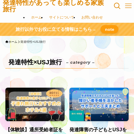
発達特性があっても楽しめる家族
旅行
ホーム
サイトについて
お問い合わせ
旅行以外でお役に立てる情報はこちら→
note
ホーム
発達特性×USJ旅行
発達特性×USJ旅行
– category –
【体験談】通所受給者証を
発達障害の子どもとUSJを